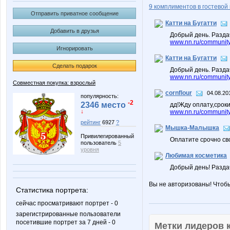
9 комплиментов в гостевой 
Отправить приватное сообщение
Катти на Бугатти
Добавить в друзья
Добрый день. Разда
www.nn.ru/community/
Игнорировать
Катти на Бугатти
Сделать подарок
Добрый день. Разда
www.nn.ru/community/
Совместная покупка: взрослый
cornflour
04.08.20
популярность:
-2
2346 место
дд!Жду оплату,срок
↓
www.nn.ru/community/
рейтинг
6927
?
Мышка-Малышка
Привилегированный
Оплатите срочно сво
пользователь
5
уровня
Любимая косметика
Добрый день! Разд
Вы не авторизованы! Чтоб
Статистика портрета:
сейчас просматривают портрет - 0
зарегистрированные пользователи
посетившие портрет за 7 дней - 0
Метки лидеров