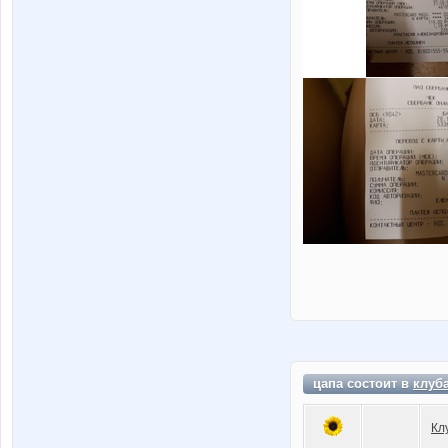
цапа состоит в
клуб
Кл