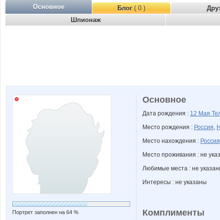
Основное
Блог
( 0 )
Дру
Шпионаж
Основное
Дата рождения :
12 Мая
Те
Место рождения :
Россия
,
Н
Место нахождения :
Россия
Место проживания : не ука
Любимые места : не указа
Интересы : не указаны
Комплименты
Портрет заполнен на 64 %