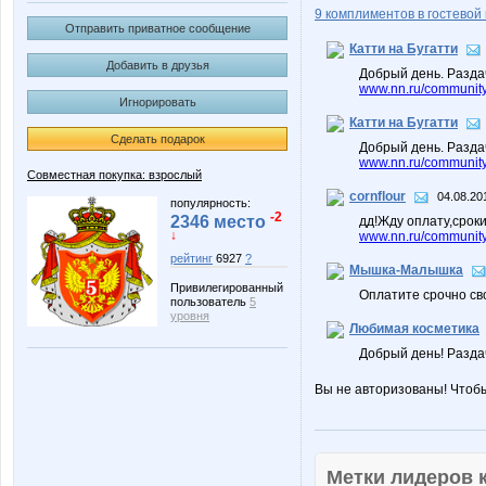
9 комплиментов в гостевой 
Отправить приватное сообщение
Катти на Бугатти
Добавить в друзья
Добрый день. Разда
www.nn.ru/community/
Игнорировать
Катти на Бугатти
Сделать подарок
Добрый день. Разда
www.nn.ru/community/
Совместная покупка: взрослый
cornflour
04.08.20
популярность:
-2
2346 место
дд!Жду оплату,срок
↓
www.nn.ru/community/
рейтинг
6927
?
Мышка-Малышка
Привилегированный
Оплатите срочно сво
пользователь
5
уровня
Любимая косметика
Добрый день! Разд
Вы не авторизованы! Чтоб
Метки лидеров