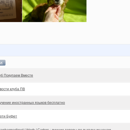
ах
уб Покупаем Вместе
вости клуба ПВ
учение иностранных языков бесплатно
юти Буфет
rapharmadirect / iHerb / Carters : лучшие товары по выгодным ценам.