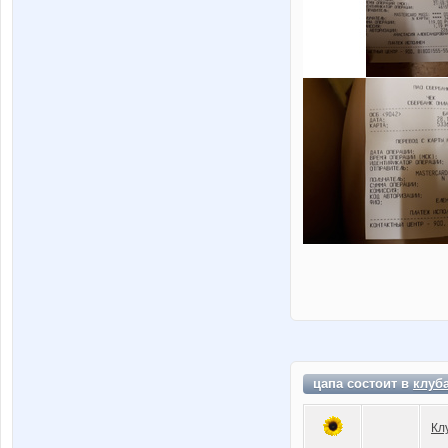
цапа состоит в
клуб
Кл