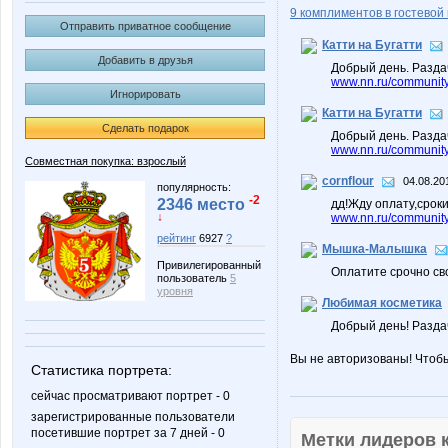
9 комплиментов в гостевой 
Отправить приватное сообщение
Катти на Бугатти
Добавить в друзья
Добрый день. Разда
www.nn.ru/community/
Игнорировать
Катти на Бугатти
Сделать подарок
Добрый день. Разда
www.nn.ru/community/
Совместная покупка: взрослый
cornflour
04.08.20
популярность:
-2
2346 место
дд!Жду оплату,срок
↓
www.nn.ru/community/
рейтинг
6927
?
Мышка-Малышка
Привилегированный
Оплатите срочно сво
пользователь
5
уровня
Любимая косметика
Добрый день! Разд
Вы не авторизованы! Чтоб
Статистика портрета:
сейчас просматривают портрет - 0
зарегистрированные пользователи
посетившие портрет за 7 дней - 0
Метки лидеров