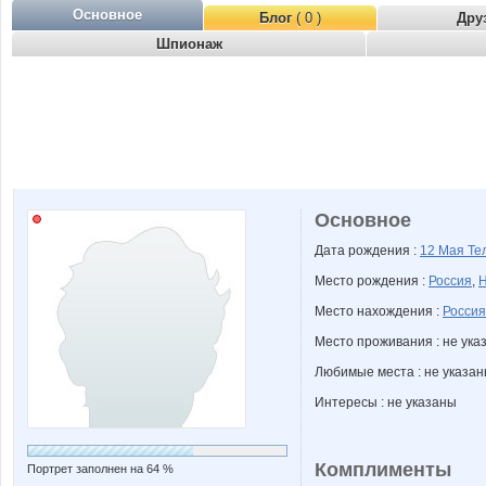
Основное
Блог
( 0 )
Дру
Шпионаж
Основное
Дата рождения :
12 Мая
Те
Место рождения :
Россия
,
Н
Место нахождения :
Россия
Место проживания : не ука
Любимые места : не указа
Интересы : не указаны
Комплименты
Портрет заполнен на 64 %